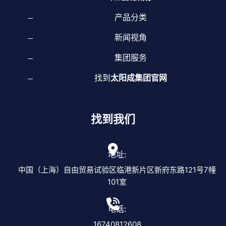
产品分类
新闻视角
集团服务
找到
太阳成集团官网
找到我们
地址:
中国（上海）自由贸易试验区临港新片区新府东路121号7幢
101室
电话:
16740812608