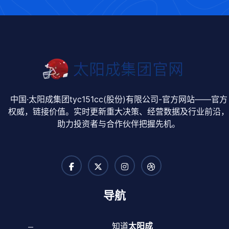
中国·太阳成集团tyc151cc(股份)有限公司-官方网站——官方
权威，链接价值。实时更新重大决策、经营数据及行业前沿
助力投资者与合作伙伴把握先机。
导航
知道
太阳成