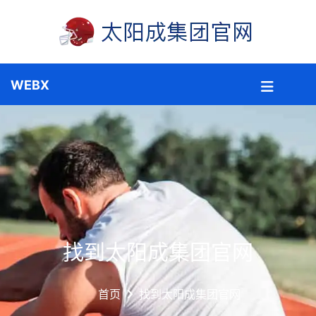
找到太阳成集团官网
首页
找到太阳成集团官网