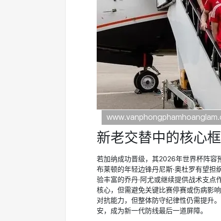
新老交替中的核心框
若加纳成功晋级，其2026年世界杯阵
布莱顿的年轻边锋丹尼斯·奥杜罗有望担
验丰富的乔丹·阿尤或继续提供战术支点
核心，但需避免关键比赛停赛或伤病影响
对抗能力，但整体防守纪律性仍需提升。
安，成为新一代防线最后一道屏障。