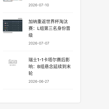
2026-07-10
加纳重返世界杯淘汰
赛：L组第三名身份晋
级
2026-07-07
瑞士1-1卡塔尔赛后影
响：B组悬念延续到末
轮
2026-06-27