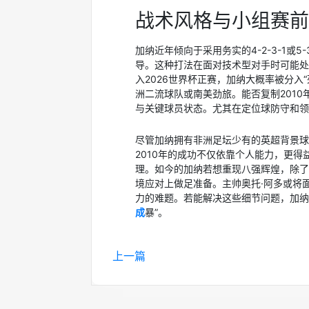
战术风格与小组赛前
加纳近年倾向于采用务实的4-2-3-1或
导。这种打法在面对技术型对手时可能处
入2026世界杯正赛，加纳大概率被分入
洲二流球队或南美劲旅。能否复制201
与关键球员状态。尤其在定位球防守和领
尽管加纳拥有非洲足坛少有的英超背景球
2010年的成功不仅依靠个人能力，更
理。如今的加纳若想重现八强辉煌，除了
境应对上做足准备。主帅奥托·阿多或将
力的难题。若能解决这些细节问题，加纳
成
暴”。
上一篇