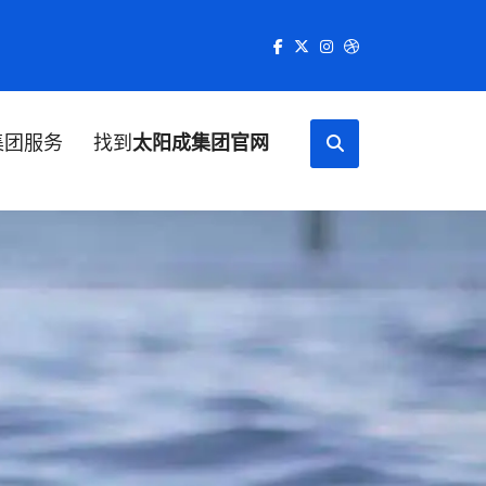
集团服务
找到
太阳成集团官网