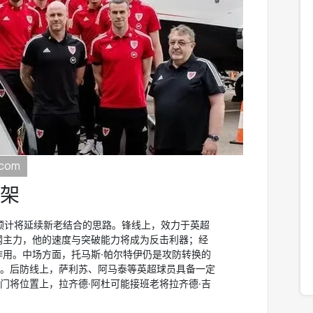
架
容预计将延续新老结合的思路。锋线上，效力于英超
纲主力，他的速度与突破能力将成为反击利器；经
作用。中场方面，托马斯·帕尔特伊仍是攻防转换的
。后防线上，萨利苏、阿马泰等英超球员具备一定
门将位置上，拉齐德·阿杜可能接班老将拉齐德·吉