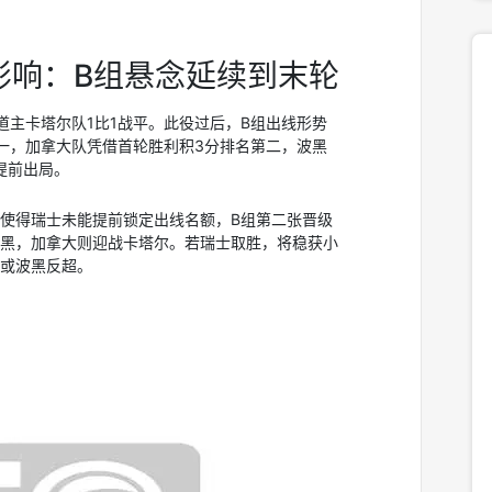
后影响：B组悬念延续到末轮
道主卡塔尔队1比1战平。此役过后，B组出线形势
一，加拿大队凭借首轮胜利积3分排名第二，波黑
提前出局。
使得瑞士未能提前锁定出线名额，B组第二张晋级
黑，加拿大则迎战卡塔尔。若瑞士取胜，将稳获小
或波黑反超。