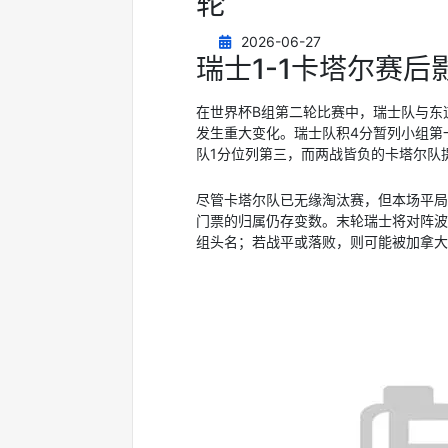
轮
2026-06-27
瑞士1-1卡塔尔赛
在世界杯B组第二轮比赛中，瑞士队与东
发生重大变化。瑞士队积4分暂列小组第
队1分位列第三，而两战皆负的卡塔尔队
尽管卡塔尔队已无缘淘汰赛，但本场平局
门票的归属仍存变数。末轮瑞士将对阵波
组头名；若战平或落败，则可能被加拿大