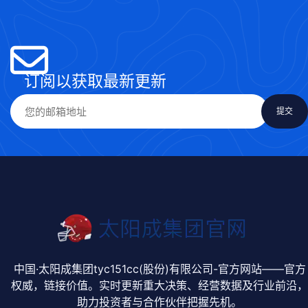
订阅以获取最新更新
中国·太阳成集团tyc151cc(股份)有限公司-官方网站——官方
权威，链接价值。实时更新重大决策、经营数据及行业前沿
助力投资者与合作伙伴把握先机。