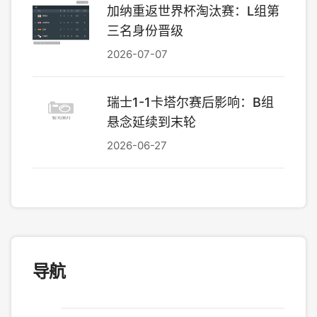
加纳重返世界杯淘汰赛：L组第
三名身份晋级
2026-07-07
瑞士1-1卡塔尔赛后影响：B组
悬念延续到末轮
2026-06-27
导航