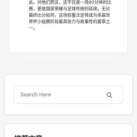
此。对他们而言，这不仅是一场90分钟的比
赛，更是国家荣耀与足球传统的延续。无论
最终比分如何，这场较量注定将成为本届世
界杯小组赛阶段最具张力与故事性的篇章之
一。