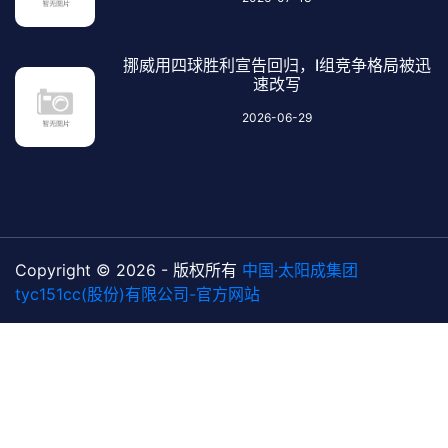
挪威用四球胜利宣告回归，I组竞争格局被迅
速改写
2026-06-29
Copyright © 2026 - 版权所有
中国·太阳成集团
tyc151cc(股份)有限公司-官方网站
SiteMap
关
闭