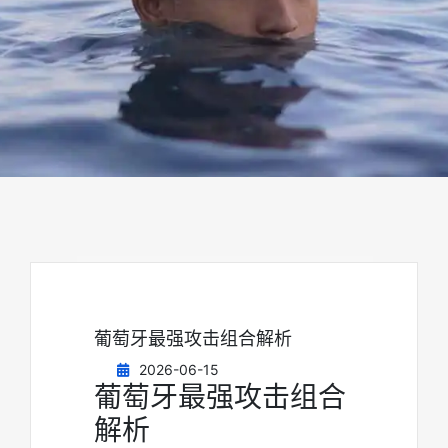
葡萄牙最强攻击组合解析
2026-06-15
葡萄牙最强攻击组合
解析