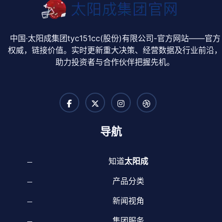
中国·太阳成集团tyc151cc(股份)有限公司-官方网站——官方
权威，链接价值。实时更新重大决策、经营数据及行业前沿
助力投资者与合作伙伴把握先机。
导航
知道
太阳成
产品分类
新闻视角
集团服务