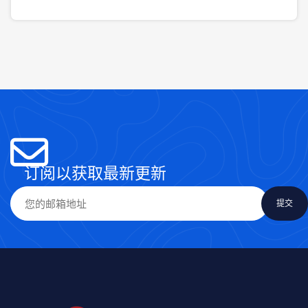
订阅以获取最新更新