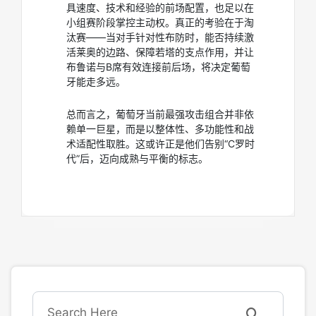
具速度、技术和经验的前场配置，也足以在
小组赛阶段掌控主动权。真正的考验在于淘
汰赛——当对手针对性布防时，能否持续激
活莱奥的边路、保障若塔的支点作用，并让
布鲁诺与B席有效连接前后场，将决定葡萄
牙能走多远。
总而言之，葡萄牙当前最强攻击组合并非依
赖单一巨星，而是以整体性、多功能性和战
术适配性取胜。这或许正是他们告别“C罗时
代”后，迈向成熟与平衡的标志。