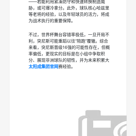
——若能利用紧凑防守和快速转换制造威
胁，或可爆冷拿分。此外，球队核心哈兹里
等老将的经验，以及年轻球员的活力，将成
为战术执行的重要保障。
不过，世界杯舞台容错率极低，一旦开局不
利，突尼斯可能重蹈以往“陪跑”覆辙。综合
来看，突尼斯晋级16强的可能性存在，但概
率偏低，更现实的目标是在小组中争取积
分、展现非洲球队的韧性，并为未来积累大
太阳成集团官网
赛经验。