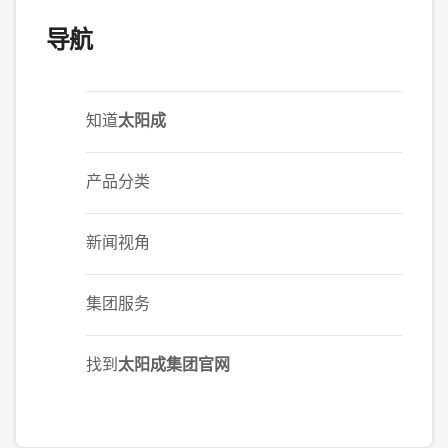
导航
知道
太阳成
产品分类
新闻视角
集团服务
找到
太阳成集团官网