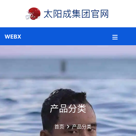
产品分类
首页
产品分类