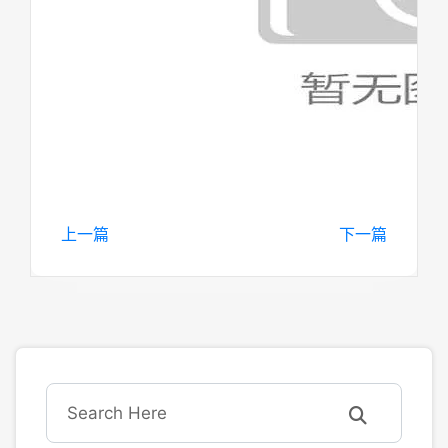
上一篇
下一篇