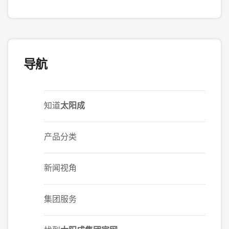
导航
知道
太阳成
产品分类
新闻视角
集团服务