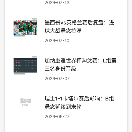
2026-07-13
墨西哥vs英格兰赛后复盘：进
球大战悬念拉满
2026-07-10
加纳重返世界杯淘汰赛：L组第
三名身份晋级
2026-07-07
瑞士1-1卡塔尔赛后影响：B组
悬念延续到末轮
2026-06-27