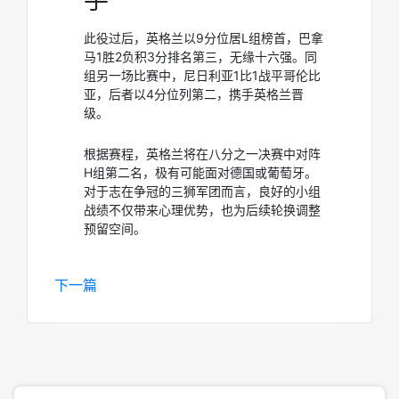
手
此役过后，英格兰以9分位居L组榜首，巴拿
马1胜2负积3分排名第三，无缘十六强。同
组另一场比赛中，尼日利亚1比1战平哥伦比
亚，后者以4分位列第二，携手英格兰晋
级。
根据赛程，英格兰将在八分之一决赛中对阵
H组第二名，极有可能面对德国或葡萄牙。
对于志在争冠的三狮军团而言，良好的小组
战绩不仅带来心理优势，也为后续轮换调整
预留空间。
下一篇