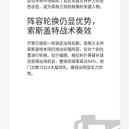
这位年轻中场延续了其在本届世界杯上的出
色状态，成为英格兰攻防转换的关键人物。
阵容轮换仍显优势，
索斯盖特战术奏效
尽管已提前一轮锁定出线名额，英格兰主帅
索斯盖特本场仍排出较强阵容，仅对个别位
置进行轮换。拉什福德、格拉利什等替补球
员获得出场机会，整体控球率高达68%，射
门次数15比4大幅领先，展现出明显实力优
势。