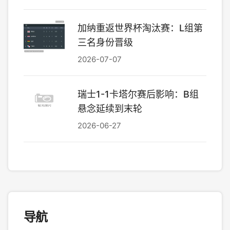
加纳重返世界杯淘汰赛：L组第
三名身份晋级
2026-07-07
瑞士1-1卡塔尔赛后影响：B组
悬念延续到末轮
2026-06-27
导航