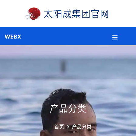
产品分类
首页
产品分类