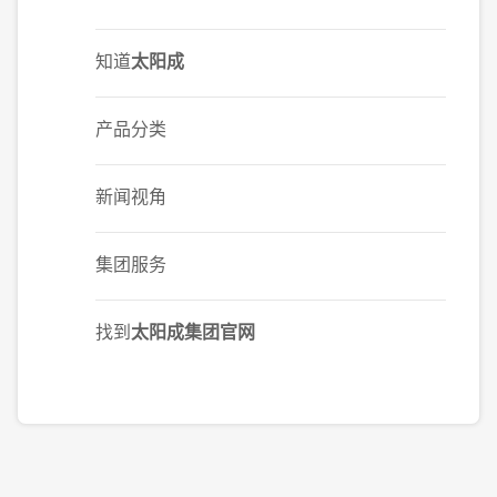
知道
太阳成
产品分类
新闻视角
集团服务
找到
太阳成集团官网