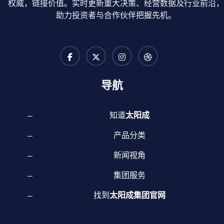
权威，链接价值。实时更新重大决策、经营数据及行业前沿
助力投资者与合作伙伴把握先机。
导航
知道
太阳成
产品分类
新闻视角
集团服务
找到
太阳成集团官网