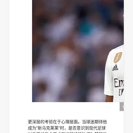
更深层的考验在于心理层面。当球迷期待他
成为“新马克莱莱”时，是否意识到现代足球