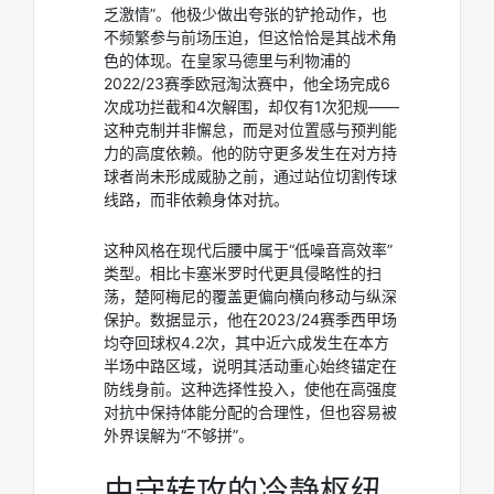
乏激情”。他极少做出夸张的铲抢动作，也
不频繁参与前场压迫，但这恰恰是其战术角
色的体现。在皇家马德里与利物浦的
2022/23赛季欧冠淘汰赛中，他全场完成6
次成功拦截和4次解围，却仅有1次犯规——
这种克制并非懈怠，而是对位置感与预判能
力的高度依赖。他的防守更多发生在对方持
球者尚未形成威胁之前，通过站位切割传球
线路，而非依赖身体对抗。
这种风格在现代后腰中属于“低噪音高效率”
类型。相比卡塞米罗时代更具侵略性的扫
荡，楚阿梅尼的覆盖更偏向横向移动与纵深
保护。数据显示，他在2023/24赛季西甲场
均夺回球权4.2次，其中近六成发生在本方
半场中路区域，说明其活动重心始终锚定在
防线身前。这种选择性投入，使他在高强度
对抗中保持体能分配的合理性，但也容易被
外界误解为“不够拼”。
由守转攻的冷静枢纽