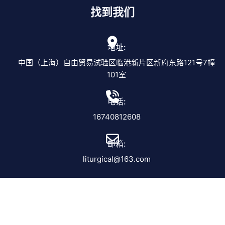
找到我们
地址:
中国（上海）自由贸易试验区临港新片区新府东路121号7幢
101室
电话:
16740812608
邮箱:
liturgical@163.com
热门文章
塞内加尔对法国回顾：首轮强强对话备受关