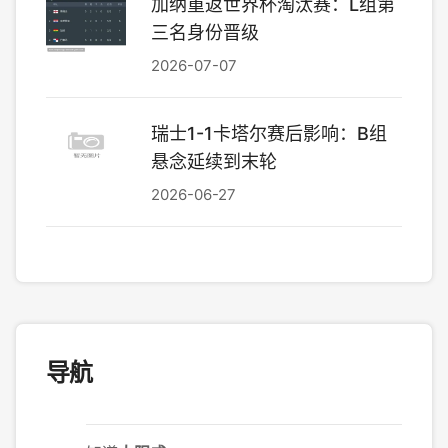
加纳重返世界杯淘汰赛：L组第
三名身份晋级
2026-07-07
瑞士1-1卡塔尔赛后影响：B组
悬念延续到末轮
2026-06-27
导航