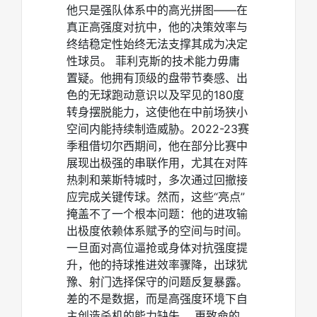
他只是强队体系中的高光拼图——在
真正高强度对抗中，他的决策效率与
终结稳定性始终无法支撑其成为决定
性球员。 菲利克斯的技术能力毋庸
置疑。他拥有顶级的盘带节奏感、出
色的无球跑动意识以及罕见的180度
转身摆脱能力，这使他在中前场狭小
空间内能持续制造威胁。2022-23赛
季租借切尔西期间，他在部分比赛中
展现出极强的串联作用，尤其在对阵
热刺和莱斯特城时，多次通过回撤接
应完成关键传球。然而，这些“亮点”
掩盖不了一个根本问题：他的进攻输
出极度依赖体系赋予的空间与时间。
一旦面对高位逼抢或身体对抗强度提
升，他的持球推进效率骤降，出球犹
豫、射门选择保守的问题反复暴露。
差的不是数据，而是高强度环境下自
主创造杀机的能力缺失。 更致命的