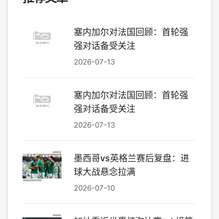
塞内加尔对法国回顾：首轮强
强对话备受关注
2026-07-13
塞内加尔对法国回顾：首轮强
强对话备受关注
2026-07-13
墨西哥vs英格兰赛后复盘：进
球大战悬念拉满
2026-07-10