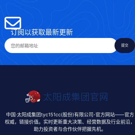
订阅以获取最新更新
中国·太阳成集团tyc151cc(股份)有限公司-官方网站——官方
权威，链接价值。实时更新重大决策、经营数据及行业前沿
助力投资者与合作伙伴把握先机。