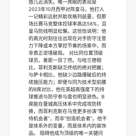
感几近消失。唯一亮眼的表现是
2023年10月西甲对阵皇马，他打入
一记精彩远射并助攻格列兹曼，但那
场比赛马竞整体控球率高达58%，且
皇马防线明显松懈。这恰恰说明：他
的高光时刻往往出现在对手防守注意
力下降或本方掌控节奏的场景中，而
非真正逆境破局。 对比同位置顶级
球员，差距一目了然。与哈兰德相
比，菲利克斯缺乏终结的绝对把握；
与萨卡相比，他缺少边路爆破后的持
续施压能力；即便与同为技术型前腰
的B席对比，他在英超高强度下的持
球推进与防守参与度也明显逊色。B
席能在曼城高压体系中完成攻防转
换，而菲利克斯在马竞更多扮演“等
待机会者”，而非“创造机会者”。他不
是体系外的变量，而是体系内的装饰
品。 阻碍他成为顶级的唯一关键问