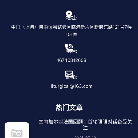
地址:
中国（上海）自由贸易试验区临港新片区新府东路121号7幢
101室
电话:
16740812608
邮箱:
liturgical@163.com
热门文章
塞内加尔对法国回顾：首轮强强对话备受关
注
2026-07-13