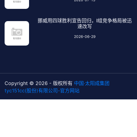
挪威用四球胜利宣告回归，I组竞争格局被迅
速改写
2026-06-29
Copyright © 2026 - 版权所有
中国·太阳成集团
tyc151cc(股份)有限公司-官方网站
SiteMap
关
闭