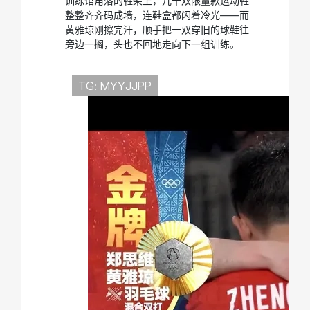
训练馆角落的鞋架上，几十双限量款运动鞋
整整齐齐码成墙，连鞋盒都闪着冷光——而
黄雅琼刚擦完汗，顺手把一双穿旧的球鞋往
旁边一搁，头也不回地走向下一组训练。