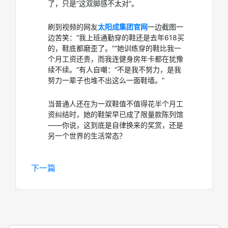
了，只是“这双脚感不太对”。
刷到视频的网友
太阳成集团官网
一边截图一
边苦笑：“我上班通勤穿的鞋还是去年618买
的，鞋底都磨歪了。”“她训练穿的鞋比我一
个月工资还贵，而我连健身房年卡都在犹豫
续不续。”有人自嘲：“不是我不努力，是我
努力一辈子也堆不出这么一面鞋墙。”
当普通人还在为一双鞋值不值得花半个月工
资纠结时，她的鞋架早已成了限量款陈列馆
——你说，这到底是自律换来的奖赏，还是
另一个世界的生活常态？
下一篇