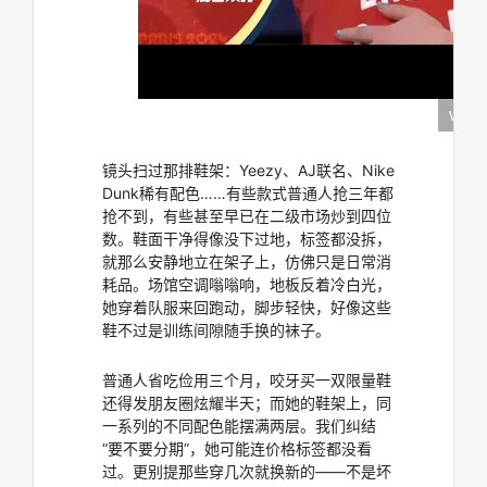
镜头扫过那排鞋架：Yeezy、AJ联名、Nike
Dunk稀有配色……有些款式普通人抢三年都
抢不到，有些甚至早已在二级市场炒到四位
数。鞋面干净得像没下过地，标签都没拆，
就那么安静地立在架子上，仿佛只是日常消
耗品。场馆空调嗡嗡响，地板反着冷白光，
她穿着队服来回跑动，脚步轻快，好像这些
鞋不过是训练间隙随手换的袜子。
普通人省吃俭用三个月，咬牙买一双限量鞋
还得发朋友圈炫耀半天；而她的鞋架上，同
一系列的不同配色能摆满两层。我们纠结
“要不要分期”，她可能连价格标签都没看
过。更别提那些穿几次就换新的——不是坏