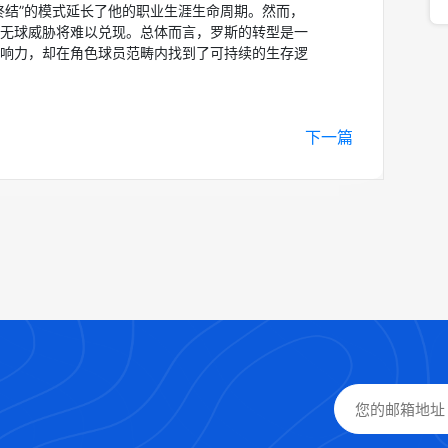
终结”的模式延长了他的职业生涯生命周期。然而，
无球威胁将难以兑现。总体而言，罗斯的转型是一
响力，却在角色球员范畴内找到了可持续的生存逻
下一篇