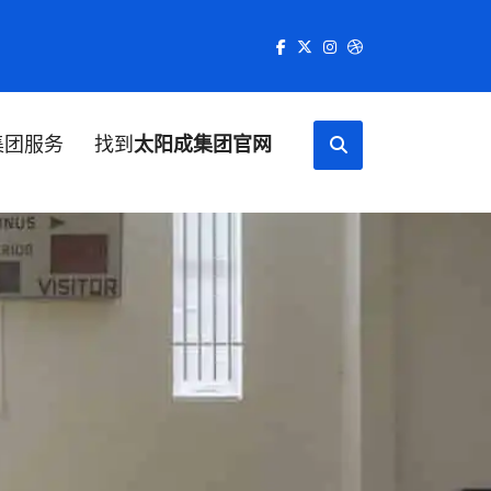
集团服务
找到
太阳成集团官网