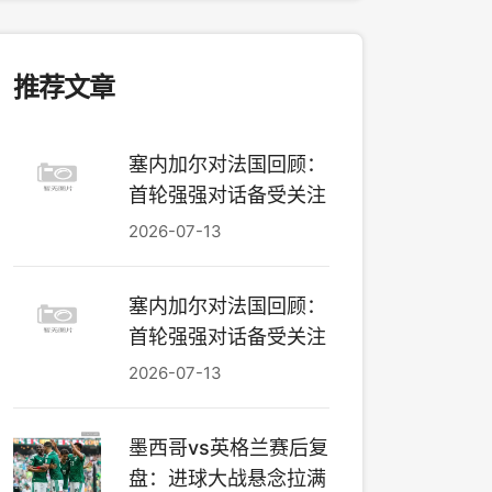
推荐文章
塞内加尔对法国回顾：
首轮强强对话备受关注
2026-07-13
塞内加尔对法国回顾：
首轮强强对话备受关注
2026-07-13
墨西哥vs英格兰赛后复
盘：进球大战悬念拉满