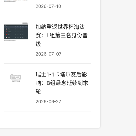
2026-07-10
加纳重返世界杯淘汰
赛：L组第三名身份晋
级
2026-07-07
瑞士1-1卡塔尔赛后影
响：B组悬念延续到末
轮
2026-06-27