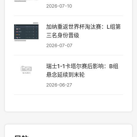
2026-07-10
加纳重返世界杯淘汰赛：L组第
三名身份晋级
2026-07-07
瑞士1-1卡塔尔赛后影响：B组
悬念延续到末轮
2026-06-27