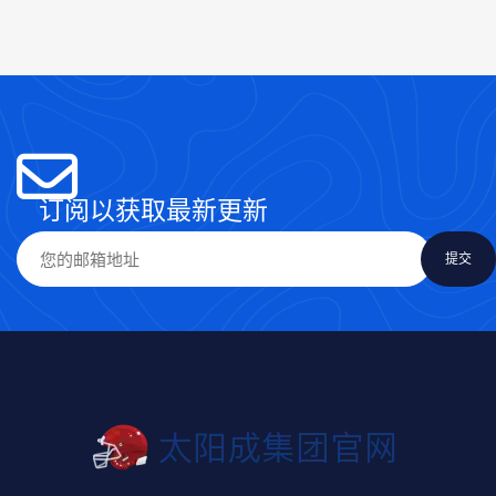
订阅以获取最新更新