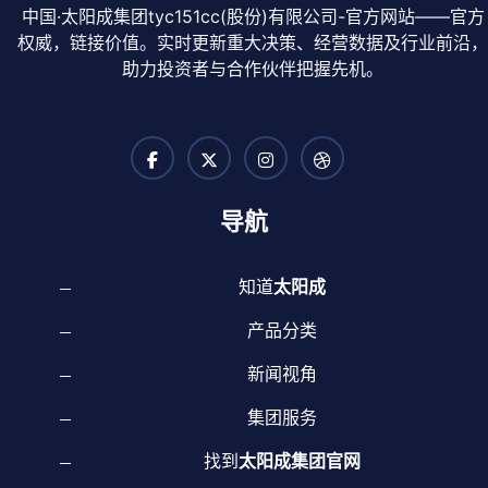
中国·太阳成集团tyc151cc(股份)有限公司-官方网站——官方
权威，链接价值。实时更新重大决策、经营数据及行业前沿
助力投资者与合作伙伴把握先机。
导航
知道
太阳成
产品分类
新闻视角
集团服务
找到
太阳成集团官网