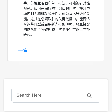
手，苏格兰若固守单一打法，可能被针对性
限制。如何在保持防守纪律的同时，提升中
场控制力和进攻多样性，成为战术升级的关
键。尤其在必须取胜的关键战役中，能否适
时调整阵型或启用新人打破僵局，将直接影
响球队能否突破瓶颈，时隔多年重返世界杯
舞台。
下一篇