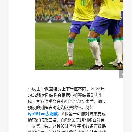
与以往32队直接分上下半区不同，2026年
的32强对阵结构会根据小组赛结果动态生
成。官方通常会在小组赛全部结束后，通过
预设的对阵表确定淘汰赛路径。例如
tyc151cc太阳成
，A组第一可能对阵某支成
绩较好的第三名，而B组第二则可能面对另
一支第三名。这种设计旨在平衡各条晋级路