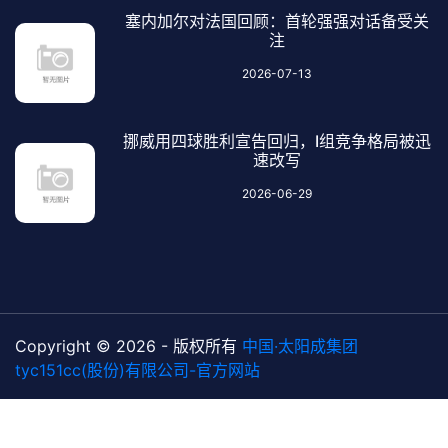
塞内加尔对法国回顾：首轮强强对话备受关
注
2026-07-13
挪威用四球胜利宣告回归，I组竞争格局被迅
速改写
2026-06-29
Copyright © 2026 - 版权所有
中国·太阳成集团
tyc151cc(股份)有限公司-官方网站
SiteMap