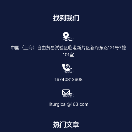
找到我们
地址:
中国（上海）自由贸易试验区临港新片区新府东路121号7幢
101室
电话:
16740812608
邮箱:
liturgical@163.com
热门文章