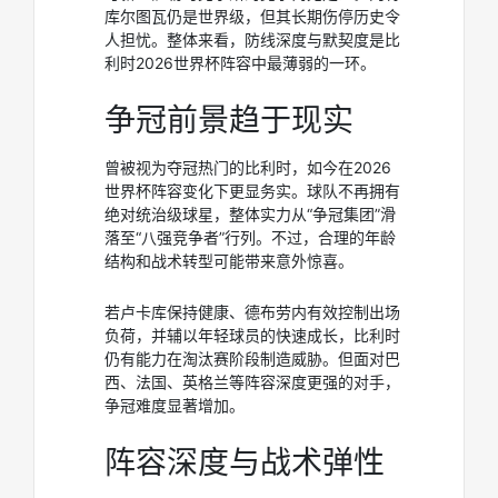
库尔图瓦仍是世界级，但其长期伤停历史令
人担忧。整体来看，防线深度与默契度是比
利时2026世界杯阵容中最薄弱的一环。
争冠前景趋于现实
曾被视为夺冠热门的比利时，如今在2026
世界杯阵容变化下更显务实。球队不再拥有
绝对统治级球星，整体实力从“争冠集团”滑
落至“八强竞争者”行列。不过，合理的年龄
结构和战术转型可能带来意外惊喜。
若卢卡库保持健康、德布劳内有效控制出场
负荷，并辅以年轻球员的快速成长，比利时
仍有能力在淘汰赛阶段制造威胁。但面对巴
西、法国、英格兰等阵容深度更强的对手，
争冠难度显著增加。
阵容深度与战术弹性