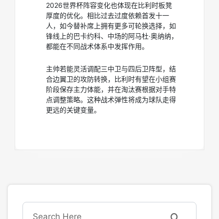
2026世界杯阵容变化也体现在比利时板凳
厚度的优化。相比过去过度依赖首发十一
人，如今替补席上拥有更多可轮换选择，如
锋线上的巴卡约科、中场的阿马杜·奥纳纳，
都能在不同战术体系中发挥作用。
主帅若能灵活调配三中卫与四后卫阵型，结
合边翼卫的攻防转换，比利时有望在小组赛
阶段保存主力体能，并在淘汰赛根据对手特
点调整策略。这种战术弹性将成为球队走得
更远的关键变量。