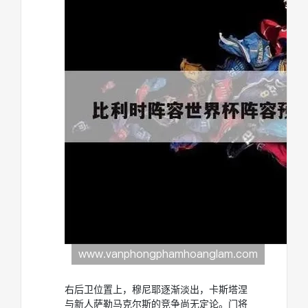
右后卫位置上，穆尼耶逐渐淡出，卡斯塔涅
与新人萨勒马克尔斯的竞争尚无定论。门将