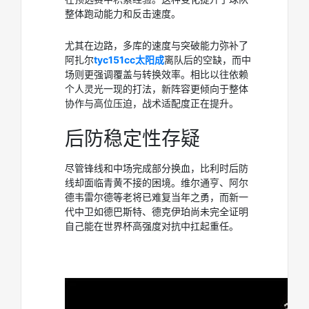
整体跑动能力和反击速度。
尤其在边路，多库的速度与突破能力弥补了
阿扎尔
tyc151cc太阳成
离队后的空缺，而中
场则更强调覆盖与转换效率。相比以往依赖
个人灵光一现的打法，新阵容更倾向于整体
协作与高位压迫，战术适配度正在提升。
后防稳定性存疑
尽管锋线和中场完成部分换血，比利时后防
线却面临青黄不接的困境。维尔通亨、阿尔
德韦雷尔德等老将已难复当年之勇，而新一
代中卫如德巴斯特、德克伊珀尚未完全证明
自己能在世界杯高强度对抗中扛起重任。