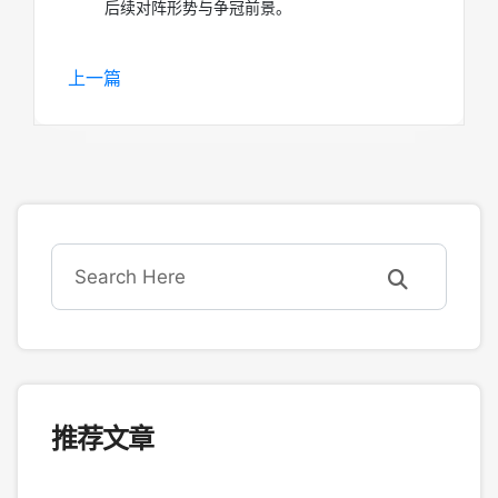
后续对阵形势与争冠前景。
上一篇
推荐文章