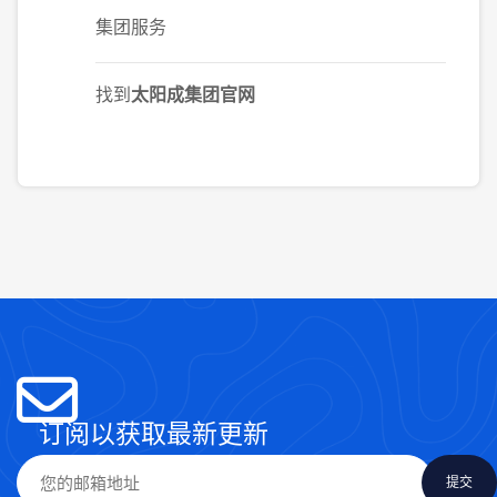
集团服务
找到
太阳成集团官网
订阅以获取最新更新