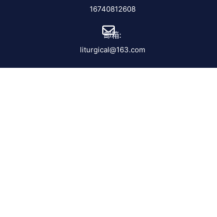
16740812608
邮箱:
liturgical@163.com
热门文章
塞内加尔对法国回顾：首轮强强对话备受关
注
2026-07-13
挪威用四球胜利宣告回归，I组竞争格局被迅
速改写
2026-06-29