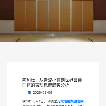
阿利松：从青涩小将到世界最佳
门将的表现稳健趋势分析
2026-03-09
2019年6月1日，马德里万
太阳成集团官网