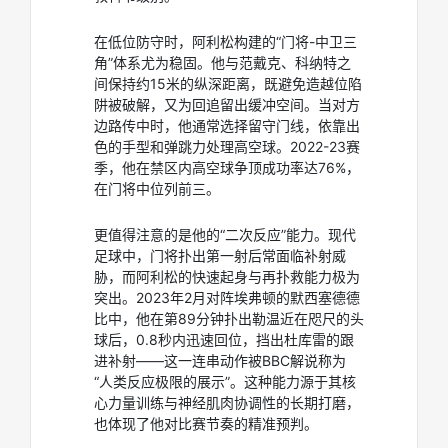
在低位防守时，阿利松构建的“门将-中卫三
角”体系尤为稳固。他与范戴克、科纳特之
间保持约15米的纵深距离，既避免造越位陷
阱被破解，又为回追留出缓冲空间。当对方
边路传中时，他通常选择留守门线，依靠出
色的手型和弹跳力处理高空球。2022-23赛
季，他在禁区内高空球争顶成功率达76%，
在门将中位列前三。
更值得注意的是他的“二次反应”能力。现代
足球中，门将扑出第一射后常面临补射威
胁，而阿利松的快速起身与再扑救能力极为
突出。2023年2月对阵埃弗顿的默西塞德德
比中，他在第89分钟扑出勒温近在咫尺的头
球后，0.8秒内迅速回位，挡出杜库雷的跟
进补射——这一连串动作被BBC解说称为
“人类反应极限的展示”。这种能力源于其核
心力量训练与神经肌肉协调性的长期打磨，
也体现了他对比赛节奏的精准预判。