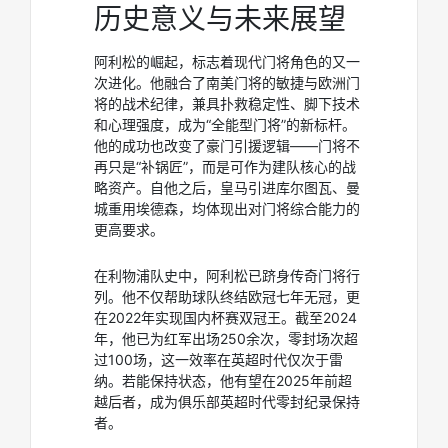
历史意义与未来展望
阿利松的崛起，标志着现代门将角色的又一
次进化。他融合了南美门将的敏捷与欧洲门
将的战术纪律，兼具扑救稳定性、脚下技术
和心理强度，成为“全能型门将”的新标杆。
他的成功也改变了豪门引援逻辑——门将不
再只是“补锅匠”，而是可作为建队核心的战
略资产。自他之后，皇马引进库尔图瓦、曼
城重用埃德森，均体现出对门将综合能力的
更高要求。
在利物浦队史中，阿利松已跻身传奇门将行
列。他不仅帮助球队终结欧冠七年无冠，更
在2022年实现国内杯赛双冠王。截至2024
年，他已为红军出场250余次，零封场次超
过100场，这一效率在英超时代仅次于雷
纳。若能保持状态，他有望在2025年前超
越后者，成为俱乐部英超时代零封纪录保持
者。