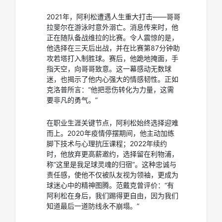
2021年，阿利松遭遇人生重大打击——哥哥
拉斐尔在游泳时意外溺亡。消息传来时，他
正在随队备战维拉的比赛。令人震惊的是，
他选择在三天后出战，并在比赛第87分钟助
攻若塔打入制胜球。赛后，他跪地掩面，手
指天空，向哥哥致意。这一幕感动无数球
迷，也揭示了他内心强大的情感韧性。正如
克洛普所言：“他把悲伤转化为力量，这需
要非凡的勇气。”
在职业生涯关键节点，阿利松始终选择迎难
而上。2020年疫情停摆期间，他主动加练
脚下技术与心理抗压课程；2022年续约
时，他放弃更高薪邀约，选择留在利物浦，
称“这里是我足球灵魂的归宿”。这种忠诚与
责任感，使他不仅被队友视为领袖，更成为
球迷心中的精神图腾。范戴克曾评价：“有
阿利松在身后，我们踢得更自由，因为我们
知道最后一道防线永不崩塌。”