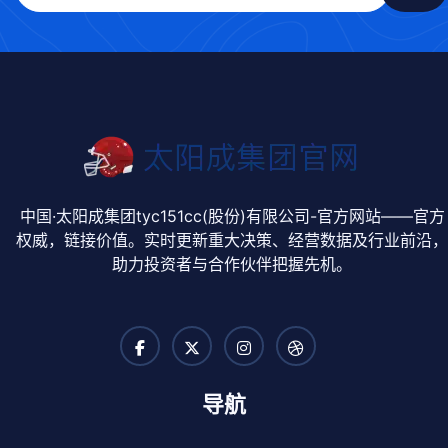
中国·太阳成集团tyc151cc(股份)有限公司-官方网站——官方
权威，链接价值。实时更新重大决策、经营数据及行业前沿
助力投资者与合作伙伴把握先机。
导航