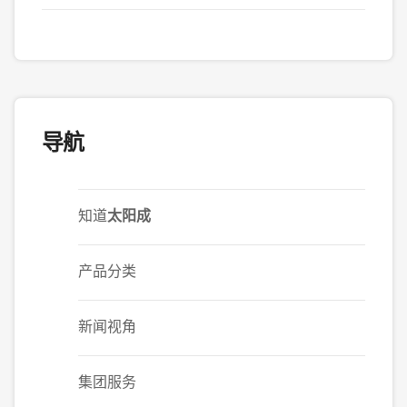
导航
知道
太阳成
产品分类
新闻视角
集团服务