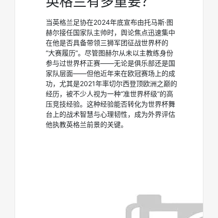
英格兰有多重要？
当英格兰足协在2024年底宣布由托马斯·图
赫尔接任国家队主帅时，舆论焦点迅速集中
在他是否具备带领三狮军团征战世界杯的
“大赛履历”。尽管图赫尔从未以主教练身份
参与过世界杯正赛——无论是俱乐部还是国
家队层面——但他近年来在欧冠赛场上的成
功，尤其是2021年率切尔西登顶欧洲之巅的
经历，被不少人视为一种“准世界杯级”的高
压竞技经验。这种经验能否转化为世界杯舞
台上的战术智慧与心理韧性，成为外界评估
他执教英格兰前景的关键。