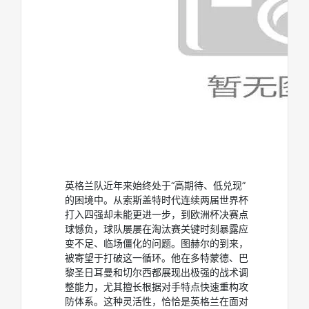
英格兰队近年来始终处于“高期待、低兑现”
的困境中。从索斯盖特时代连续两届世界杯
打入四强却未能更进一步，到欧洲杯决赛点
球憾负，球队屡屡在淘汰赛关键时刻暴露应
变不足、临场僵化的问题。图赫尔的到来，
被寄望于打破这一循环。他在多特蒙德、巴
黎圣日耳曼和切尔西都展现出极强的战术调
整能力，尤其擅长根据对手特点快速重构攻
防体系。这种灵活性，恰恰是英格兰在面对