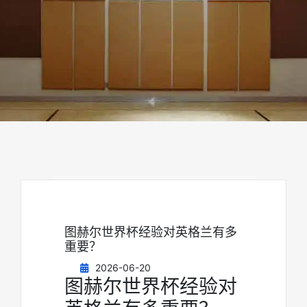
图赫尔世界杯经验对英格兰有多
重要？
2026-06-20
图赫尔世界杯经验对