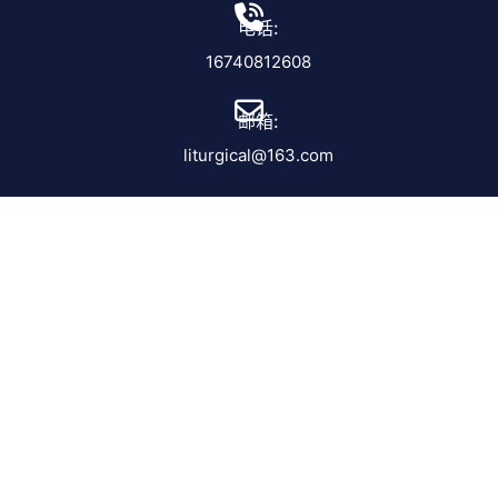
电话:
16740812608
邮箱:
liturgical@163.com
热门文章
塞内加尔对法国回顾：首轮强强对话备受关
注
2026-07-13
挪威用四球胜利宣告回归，I组竞争格局被迅
速改写
2026-06-29