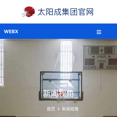
新闻视角
首页
新闻视角