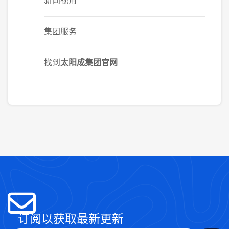
新闻视角
集团服务
找到
太阳成集团官网
订阅以获取最新更新