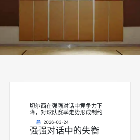
切尔西在强强对话中竞争力下
降，对球队赛季走势形成制约
2026-03-24
强强对话中的失衡