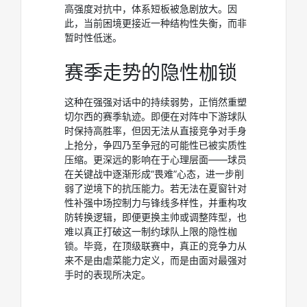
高强度对抗中，体系短板被急剧放大。因
此，当前困境更接近一种结构性失衡，而非
暂时性低迷。
赛季走势的隐性枷锁
这种在强强对话中的持续弱势，正悄然重塑
切尔西的赛季轨迹。即便在对阵中下游球队
时保持高胜率，但因无法从直接竞争对手身
上抢分，争四乃至争冠的可能性已被实质性
压缩。更深远的影响在于心理层面——球员
在关键战中逐渐形成“畏难”心态，进一步削
弱了逆境下的抗压能力。若无法在夏窗针对
性补强中场控制力与锋线多样性，并重构攻
防转换逻辑，即便更换主帅或调整阵型，也
难以真正打破这一制约球队上限的隐性枷
锁。毕竟，在顶级联赛中，真正的竞争力从
来不是由虐菜能力定义，而是由面对最强对
手时的表现所决定。