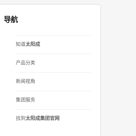
导航
知道
太阳成
产品分类
新闻视角
集团服务
找到
太阳成集团官网