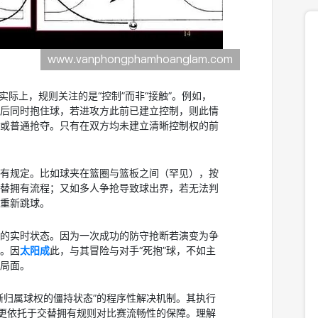
实际上，规则关注的是“控制”而非“接触”。例如，
后同时抱住球，若进攻方此前已建立控制，则此情
或普通抢夺。只有在双方均未建立清晰控制权的前
有规定。比如球夹在篮圈与篮板之间（罕见），按
替拥有流程；又如多人争抢导致球出界，若无法判
重新跳球。
的实时状态。因为一次成功的防守抢断若演变为争
。因
太阳成
此，与其冒险与对手“死抱”球，不如主
局面。
晰归属球权的僵持状态”的程序性解决机制。其执行
，更依托于交替拥有规则对比赛流畅性的保障。理解