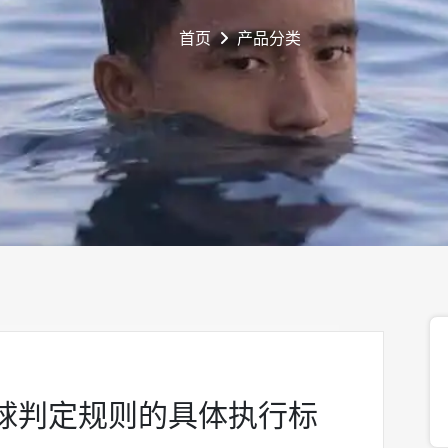
首页
产品分类
球判定规则的具体执行标