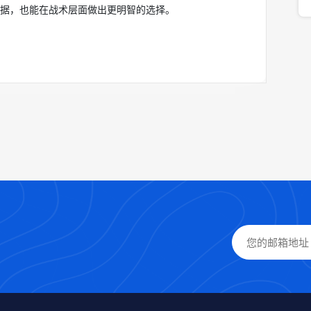
据，也能在战术层面做出更明智的选择。