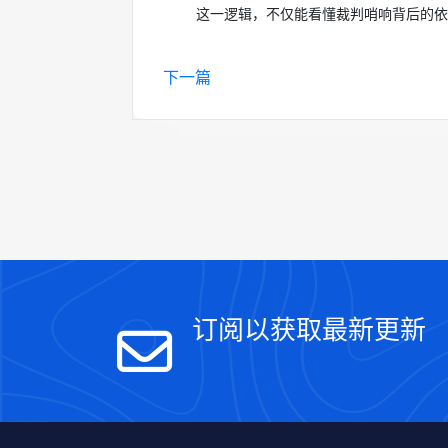
这一逻辑，不仅能看懂裁判哨响背后的依
下一篇
订阅以获取最新更新