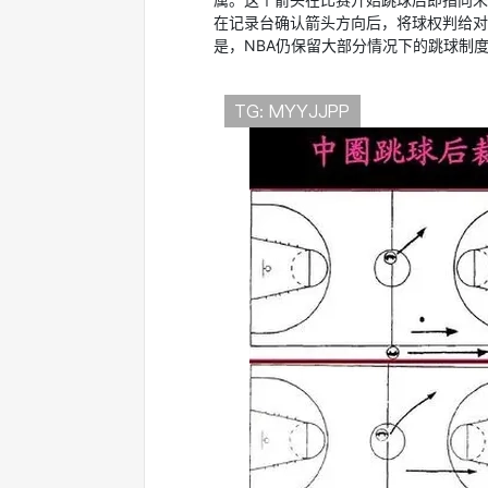
在记录台确认箭头方向后，将球权判给对
是，NBA仍保留大部分情况下的跳球制度