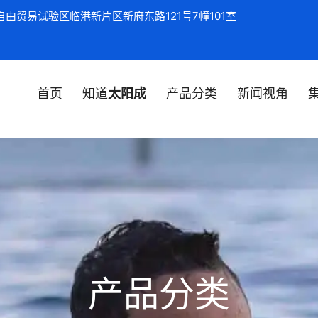
由贸易试验区临港新片区新府东路121号7幢101室
首页
知道
太阳成
产品分类
新闻视角
产品分类