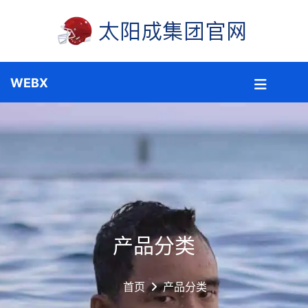
产品分类
首页
产品分类