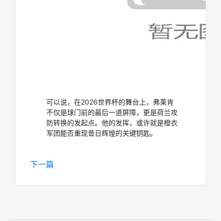
可以说，在2026世界杯的舞台上，弗莱肯
不仅是球门前的最后一道屏障，更是荷兰攻
防转换的发起点。他的发挥，或许就是橙衣
军团能否重现昔日辉煌的关键钥匙。
下一篇