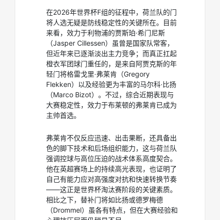
在2026年世界杯F组的征程中，荷兰队的门
将人选无疑是防线稳定性的关键所在。目前
来看，效力于利物浦的贾斯珀·希门尼斯
（Jasper Cillessen）虽曾是国家队常客，
但近年来已逐渐淡出主力竞争；而真正扛起
橙衣军团球门重任的，是来自阿贾克斯的年
轻门将格雷戈里·弗莱肯（Gregory
Flekken）以及经验更为丰富的马尔科·比扬
（Marco Bizot）。不过，综合近期表现与
大赛稳定性，效力于布莱顿的弗莱肯已成为
主帅首选。
弗莱肯不仅反应迅速、出击果断，还具备出
色的脚下技术和后场组织能力，这与荷兰队
强调控球与高位压迫的战术体系高度契合。
他在英超赛场上的持续高光表现，也证明了
自己有能力应对高强度对抗和快速转换节奏
——这正是世界杯淘汰赛阶段的关键素质。
相比之下，替补门将如比扬或德罗梅德
（Drommel）虽各有特点，但在大赛经验和