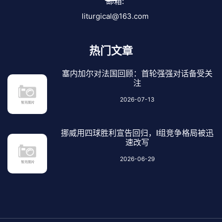
邮箱:
liturgical@163.com
热门文章
塞内加尔对法国回顾：首轮强强对话备受关
注
2026-07-13
挪威用四球胜利宣告回归，I组竞争格局被迅
速改写
2026-06-29