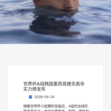
世界杯A组韩国墨西哥捷克南非
实力榜发布
2026-06-24
随着世界杯小组赛阶段临近，A组的出线形