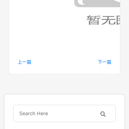
上一篇
下一篇