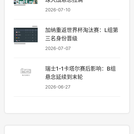
2026-07-10
加纳重返世界杯淘汰赛：L组第
三名身份晋级
2026-07-07
瑞士1-1卡塔尔赛后影响：B组
悬念延续到末轮
2026-06-27