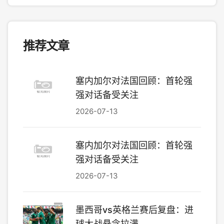
推荐文章
塞内加尔对法国回顾：首轮强
强对话备受关注
2026-07-13
塞内加尔对法国回顾：首轮强
强对话备受关注
2026-07-13
墨西哥vs英格兰赛后复盘：进
球大战悬念拉满