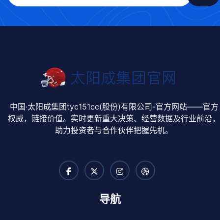
中国·太阳成集团tyc151cc(股份)有限公司-官方网站——官方
权威，链接价值。实时更新重大决策、经营数据及行业前沿
助力投资者与合作伙伴把握先机。
导航