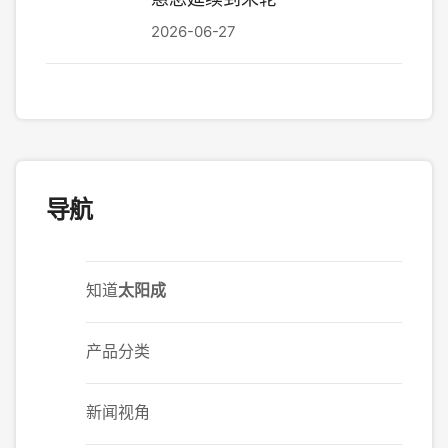
2026-06-27
导航
知道
太阳成
产品分类
新闻视角