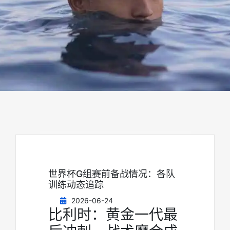
世界杯G组赛前备战情况：各队
训练动态追踪
2026-06-24
比利时：黄金一代最