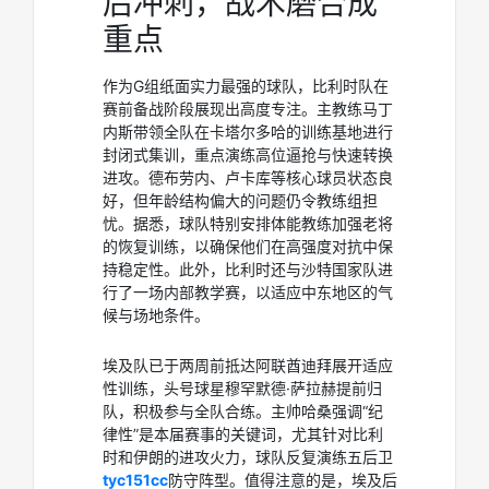
后冲刺，战术磨合成
重点
作为G组纸面实力最强的球队，比利时队在
赛前备战阶段展现出高度专注。主教练马丁
内斯带领全队在卡塔尔多哈的训练基地进行
封闭式集训，重点演练高位逼抢与快速转换
进攻。德布劳内、卢卡库等核心球员状态良
好，但年龄结构偏大的问题仍令教练组担
忧。据悉，球队特别安排体能教练加强老将
的恢复训练，以确保他们在高强度对抗中保
持稳定性。此外，比利时还与沙特国家队进
行了一场内部教学赛，以适应中东地区的气
候与场地条件。
埃及队已于两周前抵达阿联酋迪拜展开适应
性训练，头号球星穆罕默德·萨拉赫提前归
队，积极参与全队合练。主帅哈桑强调“纪
律性”是本届赛事的关键词，尤其针对比利
时和伊朗的进攻火力，球队反复演练五后卫
tyc151cc
防守阵型。值得注意的是，埃及后