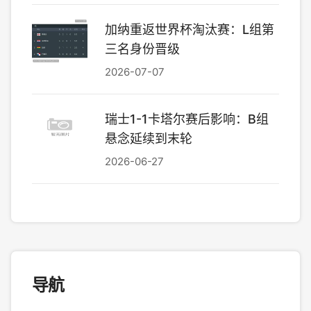
加纳重返世界杯淘汰赛：L组第
三名身份晋级
2026-07-07
瑞士1-1卡塔尔赛后影响：B组
悬念延续到末轮
2026-06-27
导航