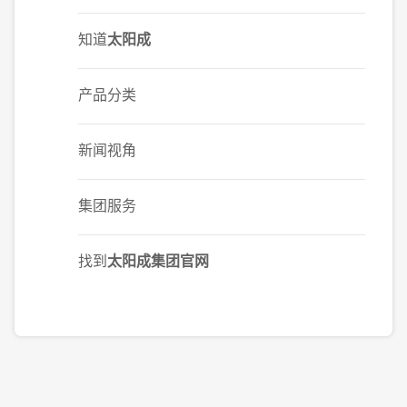
知道
太阳成
产品分类
新闻视角
集团服务
找到
太阳成集团官网