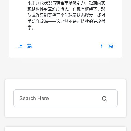
限于财政状况与转会市场吸引力，短期内实
现结构性变革难度极大。在现有框架下，球
队或许只能寄望于个别球员状态爆发，或对
手防守疏漏——这显然不是可持续的进攻哲
学。
上一篇
下一篇