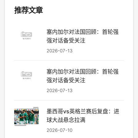
推荐文章
塞内加尔对法国回顾：首轮强
强对话备受关注
2026-07-13
塞内加尔对法国回顾：首轮强
强对话备受关注
2026-07-13
墨西哥vs英格兰赛后复盘：进
球大战悬念拉满
2026-07-10