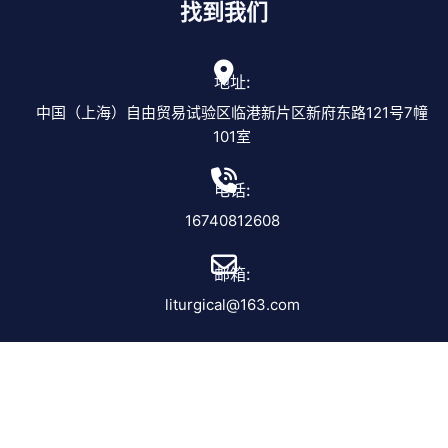
找到我们
地址:
中国（上海）自由贸易试验区临港新片区新府东路121号7幢
101室
电话:
16740812608
邮箱:
liturgical@163.com
热门文章
塞内加尔对法国回顾：首轮强强对话备受关
注