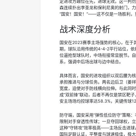
定进攻方越位在先，进球无效。这一判罚
森连续扑出李圣龙和保利尼奥的射门，力
“国安！国安！”——这不仅是一场胜利
战术深度分析
国安在2023赛季主场强势的核心，在
期，球队沿用传统的4-4-2平行站位，
位逼抢型球队时，中场衔接常显脱节。自斯
系，强调中后场出球与边中结合。
具体而言，国安的进攻组织以双后腰为核
承担推进与分球任务。两名边后卫（姜祥
宽度，迫使对手防线横向拉伸。与此同时
成“双前锋”联动，后者不再仅是禁区靶
安主场场均控球率达58.3%，关键传球12.
防守端，国安采用“弹性低位防守”策略
限制对手穿透性传球；一旦夺回球权，立
这种“守转攻”效率极高——主场反击进球
国际足联认证，平整度与球速极佳，极大