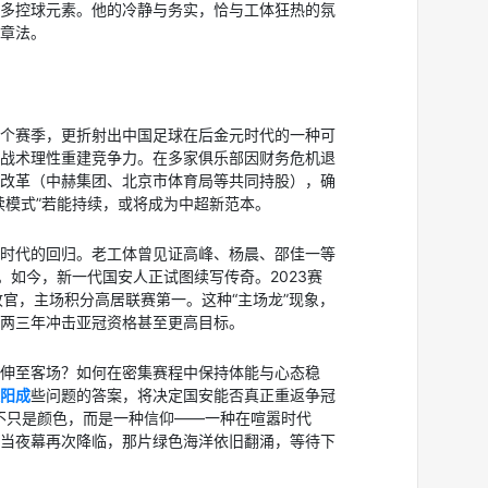
多控球元素。他的冷静与务实，恰与工体狂热的氛
章法。
个赛季，更折射出中国足球在后金元时代的一种可
战术理性重建竞争力。在多家俱乐部因财务危机退
改革（中赫集团、北京市体育局等共同持股），确
续模式”若能持续，或将成为中超新范本。
时代的回归。老工体曾见证高峰、杨晨、邵佳一等
。如今，新一代国安人正试图续写传奇。2023赛
收官，主场积分高居联赛第一。这种“主场龙”现象，
两三年冲击亚冠资格甚至更高目标。
伸至客场？如何在密集赛程中保持体能与心态稳
阳成
些问题的答案，将决定国安能否真正重返争冠
已不只是颜色，而是一种信仰——一种在喧嚣时代
当夜幕再次降临，那片绿色海洋依旧翻涌，等待下