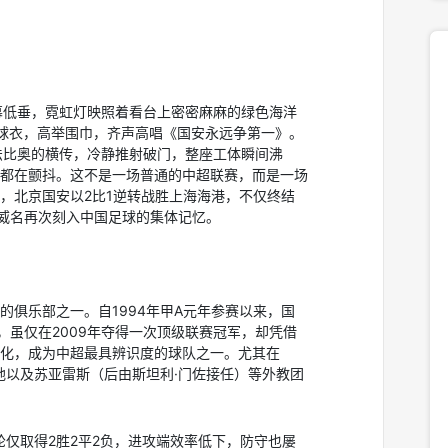
夜幕低垂，霓虹灯映照着看台上密密麻麻的绿色海洋
球衣，高举围巾，齐声高唱《国安永远争第一》。
法比奥的横传，冷静推射破门，整座工体瞬间沸
都在颤抖。这不是一场普通的中超联赛，而是一场
，北京国安以2比1逆转战胜上海海港，不仅终结
的威名再次刻入中国足球的集体记忆。
的俱乐部之一。自1994年甲A元年参赛以来，国
，虽仅在2009年夺得一次顶级联赛冠军，却凭借
化，成为中超最具辨识度的球队之一。尤其在
地以及苏亚雷斯（后由斯坦利·门佐接任）等外教团
轮仅取得2胜2平2负，进攻端效率低下，防守也屡