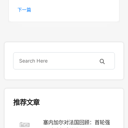
下一篇
推荐文章
塞内加尔对法国回顾：首轮强