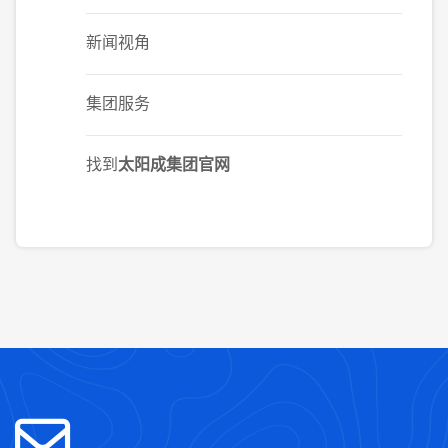
新闻视角
集团服务
找到
太阳成集团官网