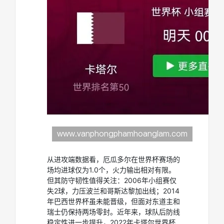
从进攻端数据看，厄瓜多尔在世界杯赛场的
场均进球仅为1.0个，火力输出相对有限。
但其防守韧性值得关注：2006年小组赛仅
失2球，力压波兰和哥斯达黎加出线；2014
年巴西世界杯虽未能晋级，但面对东道主和
瑞士仍保持两场零封。近年来，球队后防线
稳定性进一步提升，2022年卡塔尔世界杯