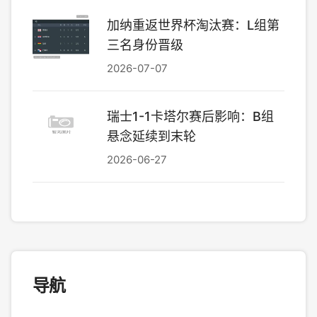
加纳重返世界杯淘汰赛：L组第
三名身份晋级
2026-07-07
瑞士1-1卡塔尔赛后影响：B组
悬念延续到末轮
2026-06-27
导航