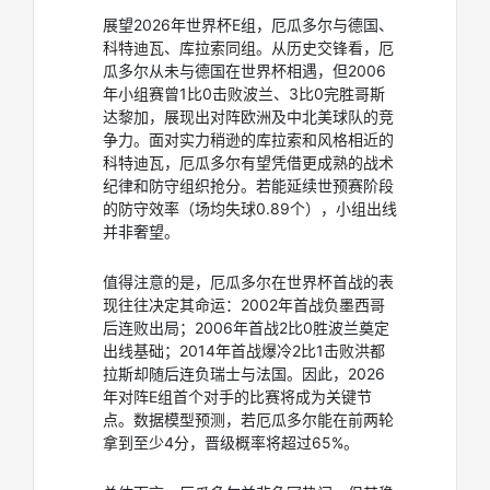
展望2026年世界杯E组，厄瓜多尔与德国、
科特迪瓦、库拉索同组。从历史交锋看，厄
瓜多尔从未与德国在世界杯相遇，但2006
年小组赛曾1比0击败波兰、3比0完胜哥斯
达黎加，展现出对阵欧洲及中北美球队的竞
争力。面对实力稍逊的库拉索和风格相近的
科特迪瓦，厄瓜多尔有望凭借更成熟的战术
纪律和防守组织抢分。若能延续世预赛阶段
的防守效率（场均失球0.89个），小组出线
并非奢望。
值得注意的是，厄瓜多尔在世界杯首战的表
现往往决定其命运：2002年首战负墨西哥
后连败出局；2006年首战2比0胜波兰奠定
出线基础；2014年首战爆冷2比1击败洪都
拉斯却随后连负瑞士与法国。因此，2026
年对阵E组首个对手的比赛将成为关键节
点。数据模型预测，若厄瓜多尔能在前两轮
拿到至少4分，晋级概率将超过65%。