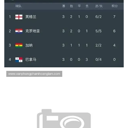
加纳重返世界杯淘汰赛：L组第
三名身份晋级