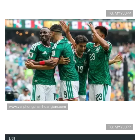
塞内加尔对法国回顾：首轮强强
对话备受关注
墨西哥vs英格兰赛后复盘：进球
大战悬念拉满