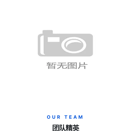
巴拿马0-2英格兰：世界杯L组
末轮战报
瑞士1-1卡塔尔赛后影响：B组悬
念延续到末轮
OUR TEAM
团队精英