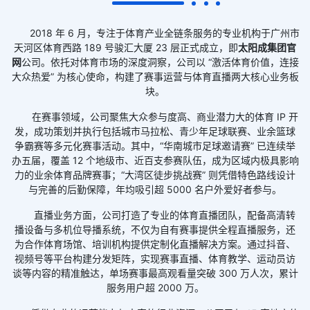
2018 年 6 月，专注于体育产业全链条服务的专业机构于广州市
天河区体育西路 189 号骏汇大厦 23 层正式成立，即
太阳成集团官
网
公司。依托对体育市场的深度洞察，公司以 “激活体育价值，连接
大众热爱” 为核心使命，构建了赛事运营与体育直播两大核心业务板
块。
在赛事领域，公司聚焦大众参与度高、商业潜力大的体育 IP 开
发，成功策划并执行包括城市马拉松、青少年足球联赛、业余篮球
争霸赛等多元化赛事活动。其中，“华南城市足球邀请赛” 已连续举
办五届，覆盖 12 个地级市、近百支参赛队伍，成为区域内极具影响
力的业余体育品牌赛事；“大湾区徒步挑战赛” 则凭借特色路线设计
与完善的后勤保障，年均吸引超 5000 名户外爱好者参与。
直播业务方面，公司打造了专业的体育直播团队，配备高清转
播设备与多机位导播系统，不仅为自有赛事提供全程直播服务，还
为合作体育场馆、培训机构提供定制化直播解决方案。通过抖音、
视频号等平台构建分发矩阵，实现赛事直播、体育教学、运动员访
谈等内容的精准触达，单场赛事最高观看量突破 300 万人次，累计
服务用户超 2000 万。